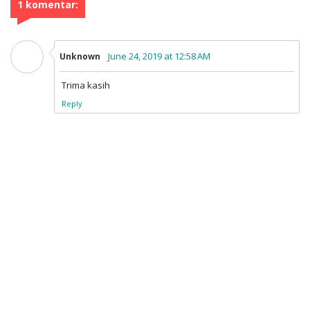
1 komentar:
June 24, 2019 at 12:58 AM
Unknown
Trima kasih
Reply