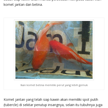
komet jantan dan betina.
Ikan komet betina memiliki perut yang lebih gemuk
Komet jantan yang telah siap kawin akan memiliki spot putih
(tubercle) di sekitar penutup insangnya, selain itu tubuhnya juga