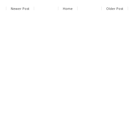
Newer Post
Home
Older Post