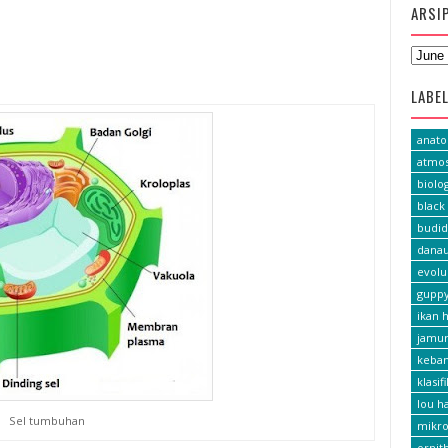
ARSI
LABE
anat
atmos
biolog
black 
budid
dana
evolu
gupp
ikan h
jamu
keba
klasif
lou h
Sel tumbuhan
mikro
ornit