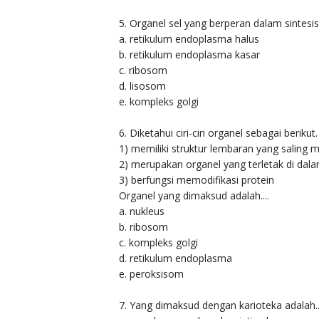
5. Organel sel yang berperan dalam sintesis 
a. retikulum endoplasma halus
b. retikulum endoplasma kasar
c. ribosom
d. lisosom
e. kompleks golgi
6. Diketahui ciri-ciri organel sebagai berikut.
1) memiliki struktur lembaran yang saling 
2) merupakan organel yang terletak di dal
3) berfungsi memodifikasi protein
Organel yang dimaksud adalah....
a. nukleus
b. ribosom
c. kompleks golgi
d. retikulum endoplasma
e. peroksisom
7. Yang dimaksud dengan karioteka adalah..