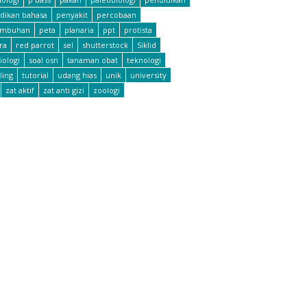
dikan bahasa
penyakit
percobaan
umbuhan
peta
planaria
ppt
protista
ra
red parrot
sel
shutterstock
Siklid
iologi
soal osn
tanaman obat
teknologi
ling
tutorial
udang hias
unik
university
zat aktif
zat anti gizi
zoologi