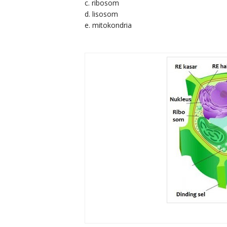
c. ribosom
d. lisosom
e. mitokondria