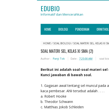
EDUBIO
Informatif dan Mencerahkan
HOME
BIOLOGI
PENDIDIKAN
ORNITHOL
HOME
/
SOAL BIOLOGI
/
SOAL MATERI SEL, KELAS XI SM
SOAL MATERI SEL, KELAS XI SMA (2)
Author -
Panji Tok
Date -
7:25:00 AM
soal bio
Berikut ini adalah soal-soal materi sel 
Kunci jawaban di bawah soal.
1. Gagasan awal tentang sel muncul pada a
kaca pembesar. Ahli tersebut adalah . . . .
a. Robert Hooke
b. Theodor Schwann
c. Matthias Jokob Schleiden