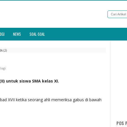
OGI
NEWS
SOAL-SOAL
A (2)
logi
(II) untuk siswa SMA kelas XI.
bad XVII ketika seorang ahli memeriksa gabus di bawah
POS 