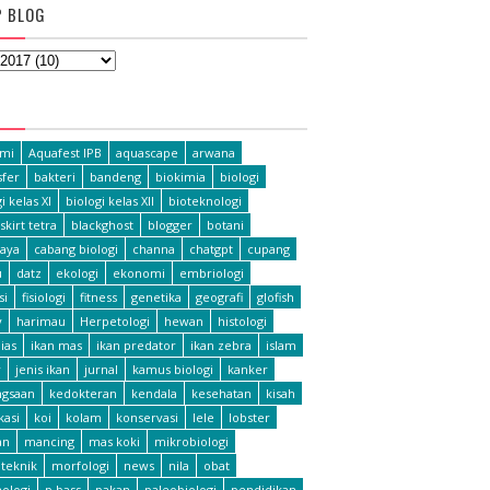
P BLOG
L
omi
Aquafest IPB
aquascape
arwana
fer
bakteri
bandeng
biokimia
biologi
i kelas XI
biologi kelas XII
bioteknologi
skirt tetra
blackghost
blogger
botani
aya
cabang biologi
channa
chatgpt
cupang
u
datz
ekologi
ekonomi
embriologi
si
fisiologi
fitness
genetika
geografi
glofish
y
harimau
Herpetologi
hewan
histologi
ias
ikan mas
ikan predator
ikan zebra
islam
r
jenis ikan
jurnal
kamus biologi
kanker
ngsaan
kedokteran
kendala
kesehatan
kisah
ikasi
koi
kolam
konservasi
lele
lobster
an
mancing
mas koki
mikrobiologi
teknik
morfologi
news
nila
obat
hologi
p bass
pakan
paleobiologi
pendidikan