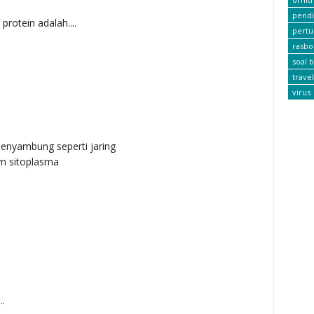
pendi
protein adalah....
pert
rasbo
soal b
travel
virus
menyambung seperti jaring
am sitoplasma
..