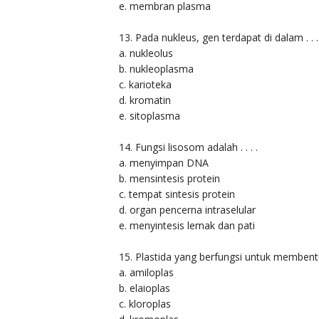
e. membran plasma
13. Pada nukleus, gen terdapat di dalam . . . 
a. nukleolus
b. nukleoplasma
c. karioteka
d. kromatin
e. sitoplasma
14. Fungsi lisosom adalah . . . .
a. menyimpan DNA
b. mensintesis protein
c. tempat sintesis protein
d. organ pencerna intraselular
e. menyintesis lemak dan pati
15. Plastida yang berfungsi untuk membentu
a. amiloplas
b. elaioplas
c. kloroplas