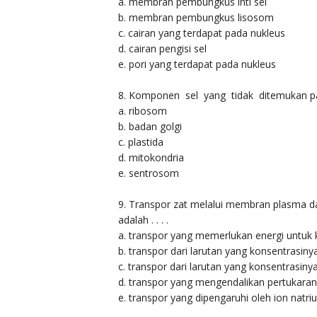
a. membran pembungkus inti sel
b. membran pembungkus lisosom
c. cairan yang terdapat pada nukleus
d. cairan pengisi sel
e. pori yang terdapat pada nukleus
8. Komponen sel yang tidak ditemukan pada
a. ribosom
b. badan golgi
c. plastida
d. mitokondria
e. sentrosom
9. Transpor zat melalui membran plasma dap
adalah . . . .
a. transpor yang memerlukan energi untuk
b. transpor dari larutan yang konsentrasiny
c. transpor dari larutan yang konsentrasiny
d. transpor yang mengendalikan pertukara
e. transpor yang dipengaruhi oleh ion nat