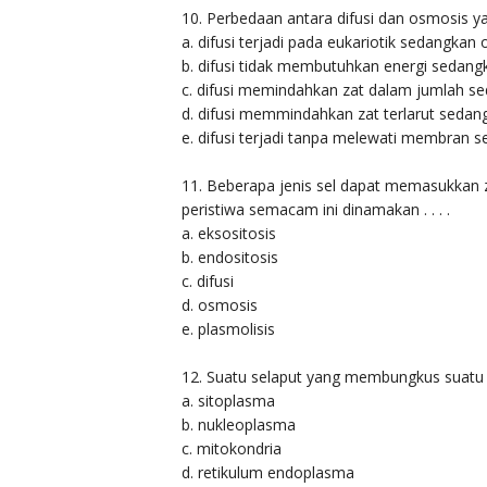
10. Perbedaan antara difusi dan osmosis ya
a. difusi terjadi pada eukariotik sedangkan 
b. difusi tidak membutuhkan energi seda
c. difusi memindahkan zat dalam jumlah s
d. difusi memmindahkan zat terlarut seda
e. difusi terjadi tanpa melewati membra
11. Beberapa jenis sel dapat memasukkan z
peristiwa semacam ini dinamakan . . . .
a. eksositosis
b. endositosis
c. difusi
d. osmosis
e. plasmolisis
12. Suatu selaput yang membungkus suatu 
a. sitoplasma
b. nukleoplasma
c. mitokondria
d. retikulum endoplasma