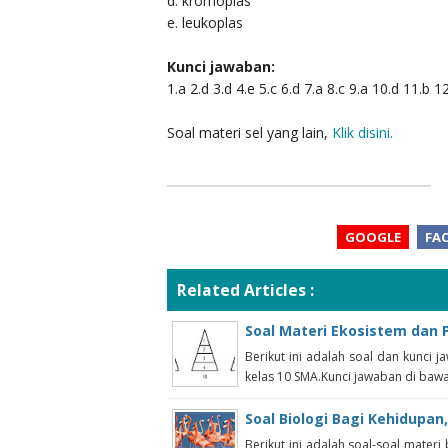
d. kromoplas
e. leukoplas
Kunci jawaban:
1.a 2.d 3.d 4.e 5.c 6.d 7.a 8.c 9.a 10.d 11.b 1
Soal materi sel yang lain,
Klik disini.
GOOGLE
FA
Related Articles :
Soal Materi Ekosistem dan
Berikut ini adalah soal dan kunci
kelas 10 SMA.Kunci jawaban di bawah
Soal Biologi Bagi Kehidupan
Berikut ini adalah soal-soal materi