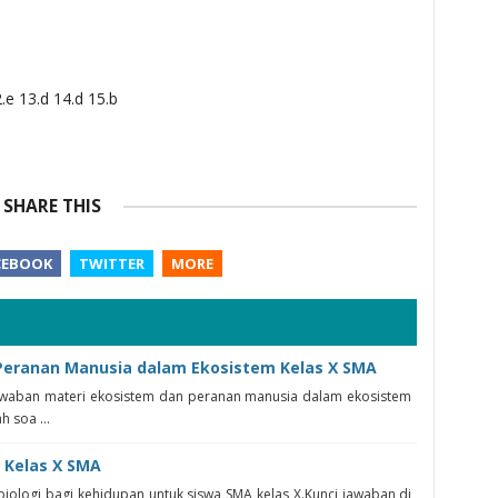
2.e 13.d 14.d 15.b
SHARE THIS
CEBOOK
TWITTER
MORE
 Peranan Manusia dalam Ekosistem Kelas X SMA
 jawaban materi ekosistem dan peranan manusia dalam ekosistem
 soa ...
, Kelas X SMA
 biologi bagi kehidupan untuk siswa SMA kelas X.Kunci jawaban di