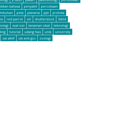
dikan bahasa
penyakit
percobaan
umbuhan
peta
planaria
ppt
protista
ra
red parrot
sel
shutterstock
Siklid
iologi
soal osn
tanaman obat
teknologi
ling
tutorial
udang hias
unik
university
zat aktif
zat anti gizi
zoologi