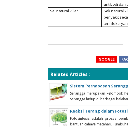
antibodi dan 
Sel natural killer
Sek natural k
penyakit seca
terinfeksi yan
GOOGLE
FA
Related Articles :
Sistem Pernapasan Serang
Serangga merupakan kelompok hew
Serangga hidup di berbagai belahan
Reaksi Terang dalam Fotosi
Fotosintesis adalah proses pemb
bantuan cahaya matahari. Tumbuha