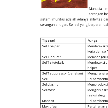
Manusia m
serangan be
sistem imunitas adalah adanya aktivitas da
serangan antigen. Sel-sel yang berperan da
Tipe sel
Fungsi
Sel T helper
Mendeteksi te
kerja dari sel
Sel T inducer
Mempengaruhi 
Sel T sitotoksik
Mendeteksi da
helper
Sel T suppressor (penekan)
Mengurangi akt
Sel B
Sel pembentuk
Sel plasma
Memproduksi 
Sel mast
Menginisiasi
reaksi alergi
Monosit
Sel pembentu
Makrofag
Pertahanan se