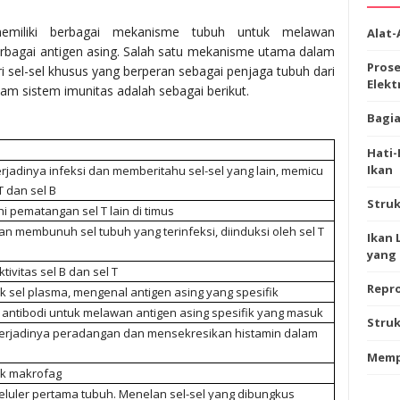
emiliki berbagai mekanisme tubuh untuk melawan
Alat-
rbagai antigen asing. Salah satu mekanisme utama dalam
Prose
ri sel-sel khusus yang berperan sebagai penjaga tubuh dari
Elekt
lam sistem imunitas adalah sebagai berikut.
Bagia
Hati
Ikan
rjadinya infeksi dan memberitahu sel-sel yang lain, memicu
 T dan sel B
Stru
pematangan sel T lain di timus
n membunuh sel tubuh yang terinfeksi, diinduksi oleh sel T
Ikan 
yang 
ivitas sel B dan sel T
Repro
 sel plasma, mengenal antigen asing yang spesifik
antibodi untuk melawan antigen asing spesifik yang masuk
Struk
 terjadinya peradangan dan mensekresikan histamin dalam
Memp
k makrofag
luler pertama tubuh. Menelan sel-sel yang dibungkus