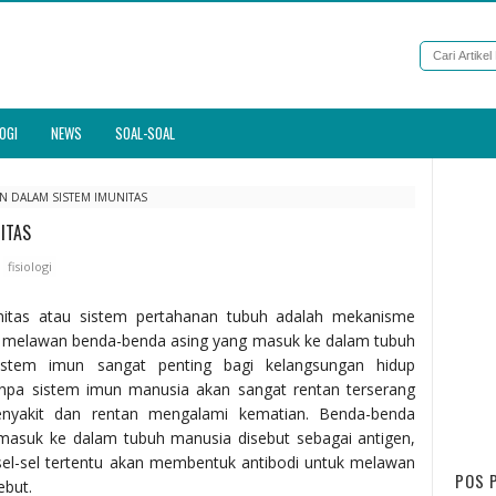
OGI
NEWS
SOAL-SOAL
AN DALAM SISTEM IMUNITAS
ITAS
fisiologi
nitas atau sistem pertahanan tubuh adalah mekanisme
 melawan benda-benda asing yang masuk ke dalam tubuh
istem imun sangat penting bagi kelangsungan hidup
npa sistem imun manusia akan sangat rentan terserang
enyakit dan rentan mengalami kematian. Benda-benda
masuk ke dalam tubuh manusia disebut sebagai antigen,
el-sel tertentu akan membentuk antibodi untuk melawan
POS 
ebut.