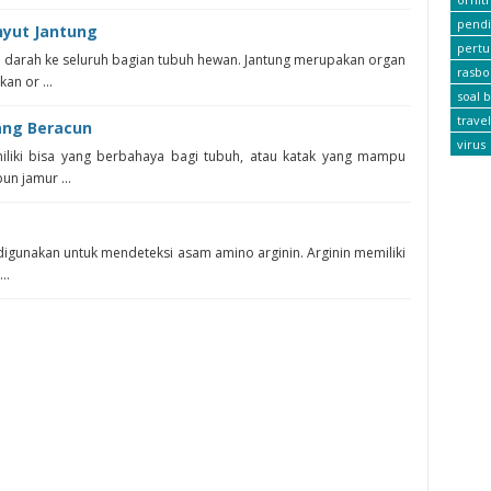
pendi
yut Jantung
pert
darah ke seluruh bagian tubuh hewan. Jantung merupakan organ
rasbo
an or ...
soal b
travel
yang Beracun
virus
iliki bisa yang berbahaya bagi tubuh, atau katak yang mampu
un jamur ...
 digunakan untuk mendeteksi asam amino arginin. Arginin memiliki
..