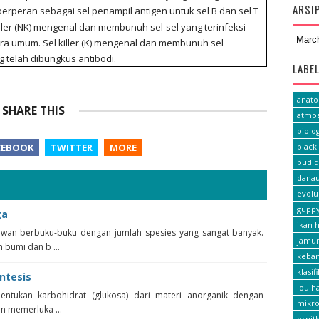
ARSI
berperan sebagai sel penampil antigen untuk sel B dan sel T
iller (NK) mengenal dan membunuh sel-sel yang terinfeksi
ra umum. Sel killer (K) mengenal dan membunuh sel
g telah dibungkus antibodi.
LABE
anat
SHARE THIS
atmos
biolog
black 
CEBOOK
TWITTER
MORE
budid
dana
evolu
gupp
ga
ikan h
an berbuku-buku dengan jumlah spesies yang sangat banyak.
jamu
 bumi dan b ...
keba
klasif
ntesis
lou h
entukan karbohidrat (glukosa) dari materi anorganik dengan
mikro
n memerluka ...
ornit