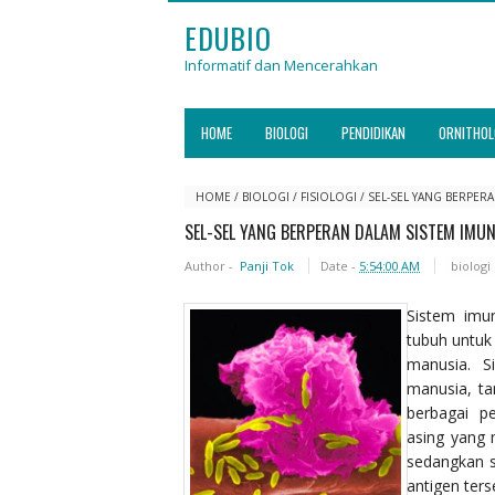
EDUBIO
Informatif dan Mencerahkan
HOME
BIOLOGI
PENDIDIKAN
ORNITHOL
HOME
/
BIOLOGI
/
FISIOLOGI
/
SEL-SEL YANG BERPER
SEL-SEL YANG BERPERAN DALAM SISTEM IMUN
Author -
Panji Tok
Date -
5:54:00 AM
biologi
Sistem imu
tubuh untuk
manusia. S
manusia, ta
berbagai p
asing yang 
sedangkan s
antigen ters