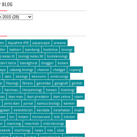
P BLOG
L
omi
Aquafest IPB
aquascape
arwana
fer
bakteri
bandeng
biokimia
biologi
i kelas XI
biologi kelas XII
bioteknologi
skirt tetra
blackghost
blogger
botani
aya
cabang biologi
channa
chatgpt
cupang
u
datz
ekologi
ekonomi
embriologi
si
fisiologi
fitness
genetika
geografi
glofish
y
harimau
Herpetologi
hewan
histologi
ias
ikan mas
ikan predator
ikan zebra
islam
r
jenis ikan
jurnal
kamus biologi
kanker
ngsaan
kedokteran
kendala
kesehatan
kisah
ikasi
koi
kolam
konservasi
lele
lobster
an
mancing
mas koki
mikrobiologi
teknik
morfologi
news
nila
obat
hologi
p bass
pakan
paleobiologi
pendidikan