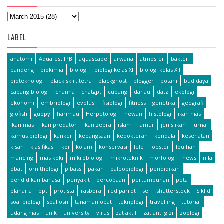
LABEL
anatomi
Aquafest IPB
aquascape
arwana
atmosfer
bakteri
bandeng
biokimia
biologi
biologi kelas XI
biologi kelas XII
bioteknologi
black skirt tetra
blackghost
blogger
botani
budidaya
cabang biologi
channa
chatgpt
cupang
danau
datz
ekologi
ekonomi
embriologi
evolusi
fisiologi
fitness
genetika
geografi
glofish
guppy
harimau
Herpetologi
hewan
histologi
ikan hias
ikan mas
ikan predator
ikan zebra
islam
jamur
jenis ikan
jurnal
kamus biologi
kanker
kebangsaan
kedokteran
kendala
kesehatan
kisah
klasifikasi
koi
kolam
konservasi
lele
lobster
lou han
mancing
mas koki
mikrobiologi
mikroteknik
morfologi
news
nila
obat
ornithologi
p bass
pakan
paleobiologi
pendidikan
pendidikan bahasa
penyakit
percobaan
pertumbuhan
peta
planaria
ppt
protista
rasbora
red parrot
sel
shutterstock
Siklid
soal biologi
soal osn
tanaman obat
teknologi
travelling
tutorial
udang hias
unik
university
virus
zat aktif
zat anti gizi
zoologi