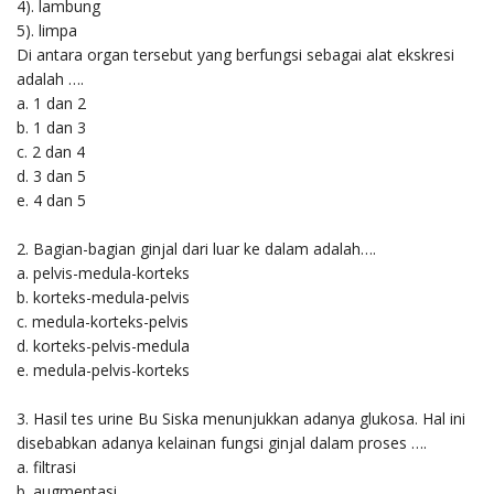
4). lambung
5). limpa
Di antara organ tersebut yang berfungsi sebagai alat ekskresi
adalah ….
a. 1 dan 2
b. 1 dan 3
c. 2 dan 4
d. 3 dan 5
e. 4 dan 5
2. Bagian-bagian ginjal dari luar ke dalam adalah….
a. pelvis-medula-korteks
b. korteks-medula-pelvis
c. medula-korteks-pelvis
d. korteks-pelvis-medula
e. medula-pelvis-korteks
3. Hasil tes urine Bu Siska menunjukkan adanya glukosa. Hal ini
disebabkan adanya kelainan fungsi ginjal dalam proses ….
a. filtrasi
b. augmentasi