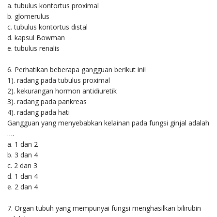
a. tubulus kontortus proximal
b. glomerulus
c. tubulus kontortus distal
d. kapsul Bowman
e. tubulus renalis
6. Perhatikan beberapa gangguan berikut ini!
1). radang pada tubulus proximal
2). kekurangan hormon antidiuretik
3). radang pada pankreas
4). radang pada hati
Gangguan yang menyebabkan kelainan pada fungsi ginjal adalah
….
a. 1 dan 2
b. 3 dan 4
c. 2 dan 3
d. 1 dan 4
e. 2 dan 4
7. Organ tubuh yang mempunyai fungsi menghasilkan bilirubin