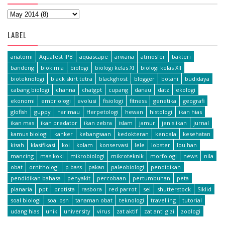
LABEL
anatomi
Aquafest IPB
aquascape
arwana
atmosfer
bakteri
bandeng
biokimia
biologi
biologi kelas XI
biologi kelas XII
bioteknologi
black skirt tetra
blackghost
blogger
botani
budidaya
cabang biologi
channa
chatgpt
cupang
danau
datz
ekologi
ekonomi
embriologi
evolusi
fisiologi
fitness
genetika
geografi
glofish
guppy
harimau
Herpetologi
hewan
histologi
ikan hias
ikan mas
ikan predator
ikan zebra
islam
jamur
jenis ikan
jurnal
kamus biologi
kanker
kebangsaan
kedokteran
kendala
kesehatan
kisah
klasifikasi
koi
kolam
konservasi
lele
lobster
lou han
mancing
mas koki
mikrobiologi
mikroteknik
morfologi
news
nila
obat
ornithologi
p bass
pakan
paleobiologi
pendidikan
pendidikan bahasa
penyakit
percobaan
pertumbuhan
peta
planaria
ppt
protista
rasbora
red parrot
sel
shutterstock
Siklid
soal biologi
soal osn
tanaman obat
teknologi
travelling
tutorial
udang hias
unik
university
virus
zat aktif
zat anti gizi
zoologi