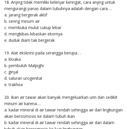
18. Anjing tidak memiliki kelenjar keringat, cara anjing untuk
mengurangi panas dalam tubuhnya adalah dengan cara….
a. jarang bergerak aktif
b. sering minum air
c. membuka mulut cukup lebar
d. mengkibas-kibaskan ekornya
e. duduk diam tak bergerak
19. Alat ekskresi pada serangga berupa….
a. kloaka
b. pembuluh Malpighi
c. ginjal
d. saluran urogenital
e. trakhea
20. Ikan air tawar akan banyak mengeluarkan urin dan sedikit
minum air karena….
a. kadar mineral di air tawar rendah sehingga air dari lingkungan
akan berosmosis ke dalam tubuh ikan
b. kadar mineral di air tawar rendah sehingga air dari dalam
tubuh akan berosmosis ke luar lingkungan