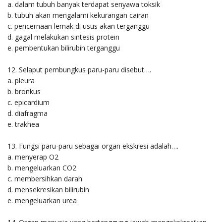
a. dalam tubuh banyak terdapat senyawa toksik
b. tubuh akan mengalami kekurangan cairan
c. pencernaan lemak di usus akan terganggu
d. gagal melakukan sintesis protein
e. pembentukan bilirubin terganggu
12. Selaput pembungkus paru-paru disebut….
a. pleura
b. bronkus
c. epicardium
d. diafragma
e. trakhea
13. Fungsi paru-paru sebagai organ ekskresi adalah….
a. menyerap O2
b. mengeluarkan CO2
c. membersihkan darah
d. mensekresikan bilirubin
e. mengeluarkan urea