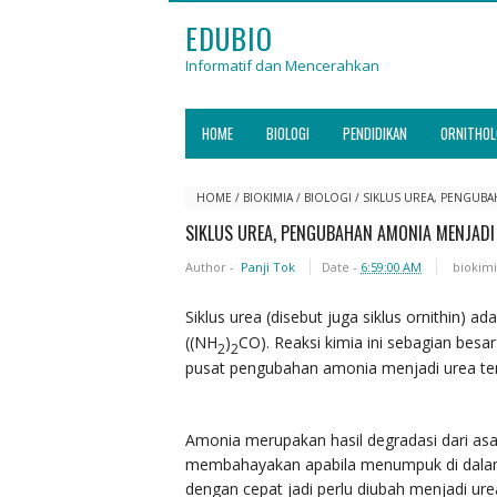
EDUBIO
Informatif dan Mencerahkan
HOME
BIOLOGI
PENDIDIKAN
ORNITHOL
HOME
/
BIOKIMIA
/
BIOLOGI
/
SIKLUS UREA, PENGUBA
SIKLUS UREA, PENGUBAHAN AMONIA MENJADI
Author -
Panji Tok
Date -
6:59:00 AM
biokim
Siklus urea (disebut juga siklus ornithin) 
((NH
)
CO). Reaksi kimia ini sebagian besar t
2
2
pusat pengubahan amonia menjadi urea terk
Amonia merupakan hasil degradasi dari as
membahayakan apabila menumpuk di dala
dengan cepat jadi perlu diubah menjadi ure