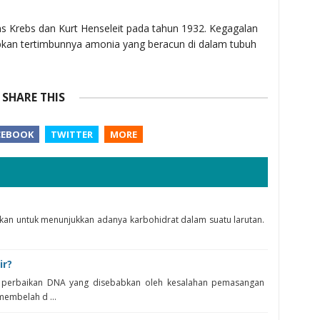
ns Krebs dan Kurt Henseleit pada tahun 1932. Kegagalan
bkan tertimbunnya amonia yang beracun di dalam tubuh
SHARE THIS
CEBOOK
TWITTER
MORE
nakan untuk menunjukkan adanya karbohidrat dalam suatu larutan.
ir?
 perbaikan DNA yang disebabkan oleh kesalahan pemasangan
 membelah d ...