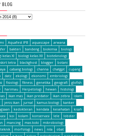
P BLOG
L
omi
Aquafest IPB
aquascape
arwana
fer
bakteri
bandeng
biokimia
biologi
i kelas XI
biologi kelas XII
bioteknologi
skirt tetra
blackghost
blogger
botani
aya
cabang biologi
channa
chatgpt
cupang
u
datz
ekologi
ekonomi
embriologi
si
fisiologi
fitness
genetika
geografi
glofish
y
harimau
Herpetologi
hewan
histologi
ias
ikan mas
ikan predator
ikan zebra
islam
r
jenis ikan
jurnal
kamus biologi
kanker
ngsaan
kedokteran
kendala
kesehatan
kisah
ikasi
koi
kolam
konservasi
lele
lobster
an
mancing
mas koki
mikrobiologi
teknik
morfologi
news
nila
obat
hologi
p bass
pakan
paleobiologi
pendidikan