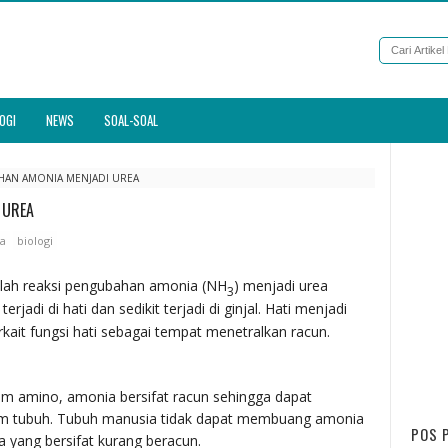
OGI
NEWS
SOAL-SOAL
HAN AMONIA MENJADI UREA
 UREA
ia
biologi
adalah reaksi pengubahan amonia (NH
) menjadi urea
3
erjadi di hati dan sedikit terjadi di ginjal. Hati menjadi
ait fungsi hati sebagai tempat menetralkan racun.
am amino, amonia bersifat racun sehingga dapat
m tubuh. Tubuh manusia tidak dapat membuang amonia
POS 
a yang bersifat kurang beracun.