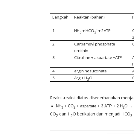
Langkah
Reaktan (bahan)
-
1
NH
+ HCO
+ 2ATP
3
3
2
Carbamoyl phosphate +
C
ornithin
3
Citrulline + aspartate +ATP
4
argininosuccinate
5
Arg + H
O
2
Reaksi-reaksi diatas disederhanakan menjad
NH
+ CO
+ aspartate + 3 ATP + 2 H
O → u
3
2
2
-
CO
dan H
O berikatan dan menjadi HCO
2
2
3