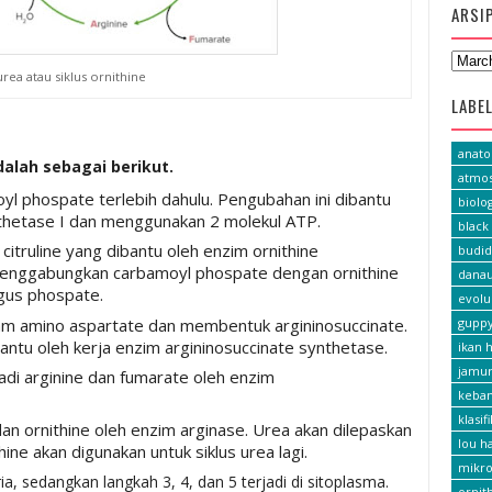
ARSI
urea atau siklus ornithine
LABE
anat
alah sebagai berikut.
atmos
l phospate terlebih dahulu. Pengubahan ini dibantu
biolog
thetase I dan menggunakan 2 molekul ATP.
black 
itruline yang dibantu oleh enzim ornithine
budid
 menggabungkan carbamoyl phospate dengan ornithine
dana
ugus phospate.
evolu
am amino aspartate dan membentuk argininosuccinate.
gupp
ntu oleh kerja enzim argininosuccinate synthetase.
ikan h
jamu
adi arginine dan fumarate oleh enzim
keba
klasif
an ornithine oleh enzim arginase. Urea akan dilepaskan
lou h
ne akan digunakan untuk siklus urea lagi.
mikro
a, sedangkan langkah 3, 4, dan 5 terjadi di sitoplasma.
ornit