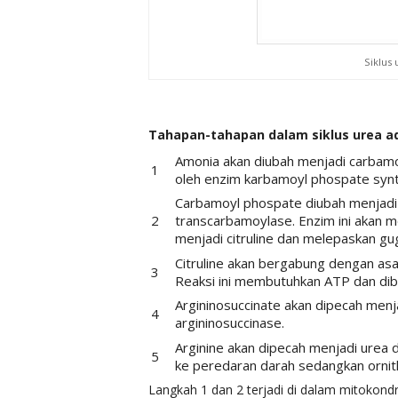
Siklus 
Tahapan-tahapan dalam siklus urea ad
Amonia akan diubah menjadi carbamoy
oleh enzim karbamoyl phospate syn
Carbamoyl phospate diubah menjadi c
transcarbamoylase. Enzim ini akan
menjadi citruline dan melepaskan g
Citruline akan bergabung dengan as
Reaksi ini membutuhkan ATP dan diba
Argininosuccinate akan dipecah menj
argininosuccinase.
Arginine akan dipecah menjadi urea d
ke peredaran darah sedangkan ornithi
Langkah 1 dan 2 terjadi di dalam mitokondri