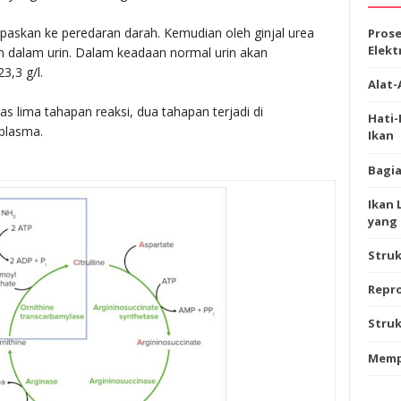
lepaskan ke peredaran darah. Kemudian oleh ginjal urea
Prose
Elekt
 dalam urin. Dalam keadaan normal urin akan
3,3 g/l.
Alat-
s lima tahapan reaksi, dua tahapan terjadi di
Hati
oplasma.
Ikan
Bagia
Ikan 
yang 
Stru
Repro
Struk
Memp