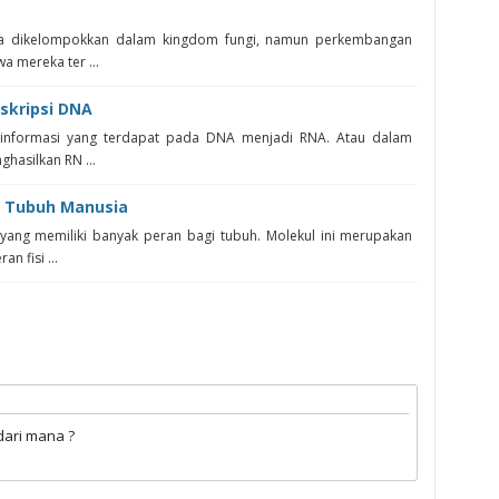
nya dikelompokkan dalam kingdom fungi, namun perkembangan
a mereka ter ...
skripsi DNA
 informasi yang terdapat pada DNA menjadi RNA. Atau dalam
hasilkan RN ...
i Tubuh Manusia
ang memiliki banyak peran bagi tubuh. Molekul ini merupakan
n fisi ...
M
dari mana ?