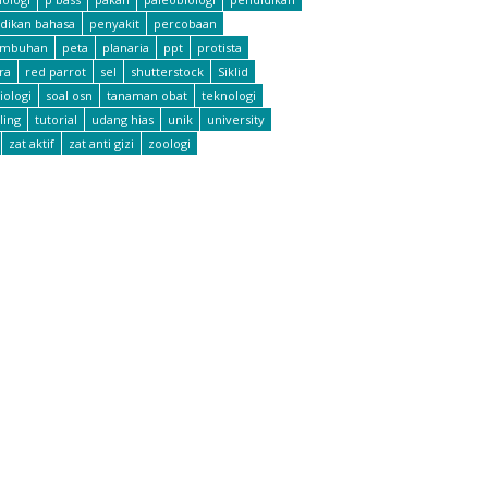
dikan bahasa
penyakit
percobaan
umbuhan
peta
planaria
ppt
protista
ra
red parrot
sel
shutterstock
Siklid
iologi
soal osn
tanaman obat
teknologi
ling
tutorial
udang hias
unik
university
zat aktif
zat anti gizi
zoologi