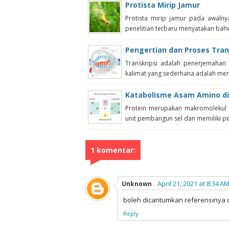
Protista Mirip Jamur
Protista mirip jamur pada awal
penelitian terbaru menyatakan bahw
Pengertian dan Proses Tran
Transkripsi adalah penerjemahan
kalimat yang sederhana adalah meng
Katabolisme Asam Amino d
Protein merupakan makromolekul y
unit pembangun sel dan memiliki pera
1 komentar:
April 21, 2021 at 8:34 A
Unknown
boleh dicantumkan referensinya 
Reply