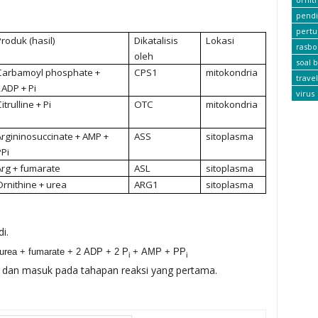
pendi
pert
Produk (hasil)
Dikatalisis
Lokasi
rasbo
oleh
soal b
Carbamoyl phosphate +
CPS1
mitokondria
travel
2ADP + Pi
virus
itrulline + Pi
OTC
mitokondria
Argininosuccinate + AMP +
ASS
sitoplasma
PPi
Arg + fumarate
ASL
sitoplasma
Ornithine + urea
ARG1
sitoplasma
i.
rea + fumarate + 2 ADP + 2 P
+ AMP + PP
i
i
dan masuk pada tahapan reaksi yang pertama.