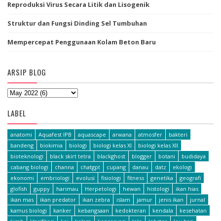
Reproduksi Virus Secara Litik dan Lisogenik
Struktur dan Fungsi Dinding Sel Tumbuhan
Mempercepat Penggunaan Kolam Beton Baru
ARSIP BLOG
LABEL
anatomi
Aquafest IPB
aquascape
arwana
atmosfer
bakteri
bandeng
biokimia
biologi
biologi kelas XI
biologi kelas XII
bioteknologi
black skirt tetra
blackghost
blogger
botani
budidaya
cabang biologi
channa
chatgpt
cupang
danau
datz
ekologi
ekonomi
embriologi
evolusi
fisiologi
fitness
genetika
geografi
glofish
guppy
harimau
Herpetologi
hewan
histologi
ikan hias
ikan mas
ikan predator
ikan zebra
islam
jamur
jenis ikan
jurnal
kamus biologi
kanker
kebangsaan
kedokteran
kendala
kesehatan