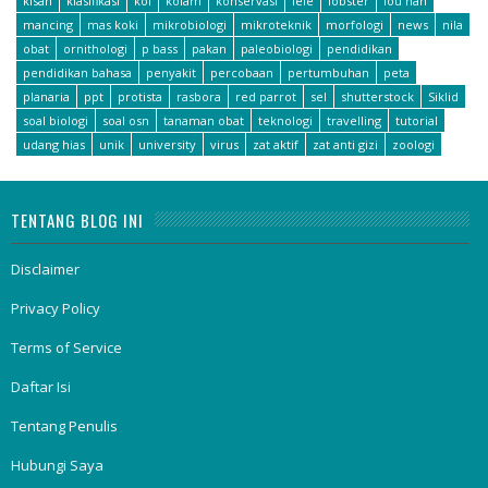
kisah
klasifikasi
koi
kolam
konservasi
lele
lobster
lou han
mancing
mas koki
mikrobiologi
mikroteknik
morfologi
news
nila
obat
ornithologi
p bass
pakan
paleobiologi
pendidikan
pendidikan bahasa
penyakit
percobaan
pertumbuhan
peta
planaria
ppt
protista
rasbora
red parrot
sel
shutterstock
Siklid
soal biologi
soal osn
tanaman obat
teknologi
travelling
tutorial
udang hias
unik
university
virus
zat aktif
zat anti gizi
zoologi
TENTANG BLOG INI
Disclaimer
Privacy Policy
Terms of Service
Daftar Isi
Tentang Penulis
Hubungi Saya