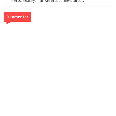
merasa tidak nyaman ikan ini dapat menelan ba ...
0 komentar