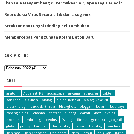
Ikan Lele Mengambang di Permukaan Air, Apa yang Terjadi?
Reproduksi Virus Secara Litik dan Lisogenik
Struktur dan Fungsi Dinding Sel Tumbuhan
Mempercepat Penggunaan Kolam Beton Baru
ARSIP BLOG
LABEL
anatomi
Aquafest IPB
aquascape
arwana
atmosfer
bakteri
bandeng
biokimia
biologi
biologi kelas XI
biologi kelas XII
bioteknologi
black skirt tetra
blackghost
blogger
botani
budidaya
cabang biologi
channa
chatgpt
cupang
danau
datz
ekologi
ekonomi
embriologi
evolusi
fisiologi
fitness
genetika
geografi
glofish
guppy
harimau
Herpetologi
hewan
histologi
ikan hias
ikan mas
ikan predator
ikan zebra
islam
jamur
jenis ikan
jurnal