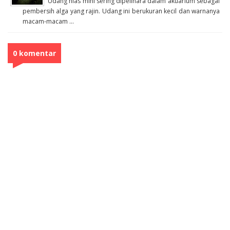
Udang hias mini sering dipelihara dalam akuarium sebagai
pembersih alga yang rajin. Udang ini berukuran kecil dan warnanya
macam-macam ...
0 komentar