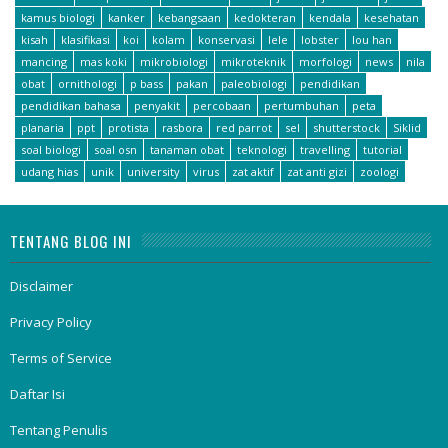
kamus biologi
kanker
kebangsaan
kedokteran
kendala
kesehatan
kisah
klasifikasi
koi
kolam
konservasi
lele
lobster
lou han
mancing
mas koki
mikrobiologi
mikroteknik
morfologi
news
nila
obat
ornithologi
p bass
pakan
paleobiologi
pendidikan
pendidikan bahasa
penyakit
percobaan
pertumbuhan
peta
planaria
ppt
protista
rasbora
red parrot
sel
shutterstock
Siklid
soal biologi
soal osn
tanaman obat
teknologi
travelling
tutorial
udang hias
unik
university
virus
zat aktif
zat anti gizi
zoologi
TENTANG BLOG INI
Disclaimer
Privacy Policy
Terms of Service
Daftar Isi
Tentang Penulis