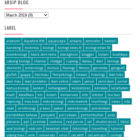
ARSIP BLOG
LABEL
anatomi
Aquafest IPB
aquascape
arwana
atmosfer
bakteri
bandeng
biokimia
biologi
biologi kelas XI
biologi kelas XII
bioteknologi
black skirt tetra
blackghost
blogger
botani
budidaya
cabang biologi
channa
chatgpt
cupang
danau
datz
ekologi
ekonomi
embriologi
evolusi
fisiologi
fitness
genetika
geografi
glofish
guppy
harimau
Herpetologi
hewan
histologi
ikan hias
ikan mas
ikan predator
ikan zebra
islam
jamur
jenis ikan
jurnal
kamus biologi
kanker
kebangsaan
kedokteran
kendala
kesehatan
kisah
klasifikasi
koi
kolam
konservasi
lele
lobster
lou han
mancing
mas koki
mikrobiologi
mikroteknik
morfologi
news
nila
obat
ornithologi
p bass
pakan
paleobiologi
pendidikan
pendidikan bahasa
penyakit
percobaan
pertumbuhan
peta
planaria
ppt
protista
rasbora
red parrot
sel
shutterstock
Siklid
soal biologi
soal osn
tanaman obat
teknologi
travelling
tutorial
udang hias
unik
university
virus
zat aktif
zat anti gizi
zoologi