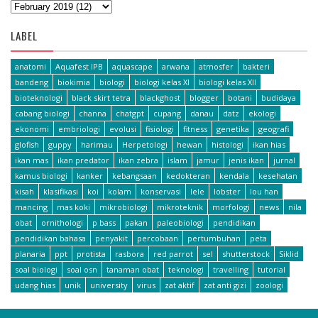
LABEL
anatomi
Aquafest IPB
aquascape
arwana
atmosfer
bakteri
bandeng
biokimia
biologi
biologi kelas XI
biologi kelas XII
bioteknologi
black skirt tetra
blackghost
blogger
botani
budidaya
cabang biologi
channa
chatgpt
cupang
danau
datz
ekologi
ekonomi
embriologi
evolusi
fisiologi
fitness
genetika
geografi
glofish
guppy
harimau
Herpetologi
hewan
histologi
ikan hias
ikan mas
ikan predator
ikan zebra
islam
jamur
jenis ikan
jurnal
kamus biologi
kanker
kebangsaan
kedokteran
kendala
kesehatan
kisah
klasifikasi
koi
kolam
konservasi
lele
lobster
lou han
mancing
mas koki
mikrobiologi
mikroteknik
morfologi
news
nila
obat
ornithologi
p bass
pakan
paleobiologi
pendidikan
pendidikan bahasa
penyakit
percobaan
pertumbuhan
peta
planaria
ppt
protista
rasbora
red parrot
sel
shutterstock
Siklid
soal biologi
soal osn
tanaman obat
teknologi
travelling
tutorial
udang hias
unik
university
virus
zat aktif
zat anti gizi
zoologi