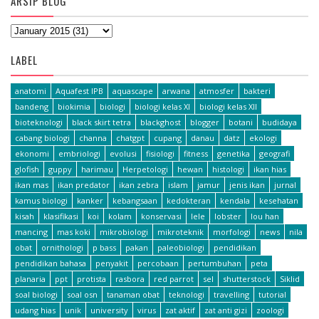
ARSIP BLOG
LABEL
anatomi
Aquafest IPB
aquascape
arwana
atmosfer
bakteri
bandeng
biokimia
biologi
biologi kelas XI
biologi kelas XII
bioteknologi
black skirt tetra
blackghost
blogger
botani
budidaya
cabang biologi
channa
chatgpt
cupang
danau
datz
ekologi
ekonomi
embriologi
evolusi
fisiologi
fitness
genetika
geografi
glofish
guppy
harimau
Herpetologi
hewan
histologi
ikan hias
ikan mas
ikan predator
ikan zebra
islam
jamur
jenis ikan
jurnal
kamus biologi
kanker
kebangsaan
kedokteran
kendala
kesehatan
kisah
klasifikasi
koi
kolam
konservasi
lele
lobster
lou han
mancing
mas koki
mikrobiologi
mikroteknik
morfologi
news
nila
obat
ornithologi
p bass
pakan
paleobiologi
pendidikan
pendidikan bahasa
penyakit
percobaan
pertumbuhan
peta
planaria
ppt
protista
rasbora
red parrot
sel
shutterstock
Siklid
soal biologi
soal osn
tanaman obat
teknologi
travelling
tutorial
udang hias
unik
university
virus
zat aktif
zat anti gizi
zoologi