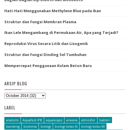
Hati-Hati Menggunakan Methylene Blue pada Ikan
Struktur dan Fungsi Membran Plasma
Ikan Lele Mengambang di Permukaan Air, Apa yang Terjadi?
Reproduksi Virus Secara Litik dan Lisogenik
Struktur dan Fungsi Dinding Sel Tumbuhan
Mempercepat Penggunaan Kolam Beton Baru
ARSIP BLOG
LABEL
anatomi
Aquafest IPB
aquascape
arwana
atmosfer
bakteri
bandeng
biokimia
biologi
biologi kelas XI
biologi kelas XII