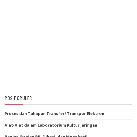
POS POPULER
Proses dan Tahapan Transfer/ Transpor Elektron
Alat-Alat dalam Laboratorium Kultur Jaringan
Bagian-Bagian Biji Dikotil dan Monokotil