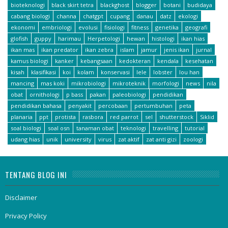
bioteknologi
black skirt tetra
blackghost
blogger
botani
budidaya
cabang biologi
channa
chatgpt
cupang
danau
datz
ekologi
ekonomi
embriologi
evolusi
fisiologi
fitness
genetika
geografi
glofish
guppy
harimau
Herpetologi
hewan
histologi
ikan hias
ikan mas
ikan predator
ikan zebra
islam
jamur
jenis ikan
jurnal
kamus biologi
kanker
kebangsaan
kedokteran
kendala
kesehatan
kisah
klasifikasi
koi
kolam
konservasi
lele
lobster
lou han
mancing
mas koki
mikrobiologi
mikroteknik
morfologi
news
nila
obat
ornithologi
p bass
pakan
paleobiologi
pendidikan
pendidikan bahasa
penyakit
percobaan
pertumbuhan
peta
planaria
ppt
protista
rasbora
red parrot
sel
shutterstock
Siklid
soal biologi
soal osn
tanaman obat
teknologi
travelling
tutorial
udang hias
unik
university
virus
zat aktif
zat anti gizi
zoologi
TENTANG BLOG INI
Disclaimer
Privacy Policy