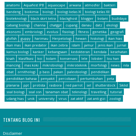
anatomi
Aquafest IPB
aquascape
arwana
atmosfer
bakteri
bandeng
biokimia
biologi
biologi kelas XI
biologi kelas XII
bioteknologi
black skirt tetra
blackghost
blogger
botani
budidaya
cabang biologi
channa
chatgpt
cupang
danau
datz
ekologi
ekonomi
embriologi
evolusi
fisiologi
fitness
genetika
geografi
glofish
guppy
harimau
Herpetologi
hewan
histologi
ikan hias
ikan mas
ikan predator
ikan zebra
islam
jamur
jenis ikan
jurnal
kamus biologi
kanker
kebangsaan
kedokteran
kendala
kesehatan
kisah
klasifikasi
koi
kolam
konservasi
lele
lobster
lou han
mancing
mas koki
mikrobiologi
mikroteknik
morfologi
news
nila
obat
ornithologi
p bass
pakan
paleobiologi
pendidikan
pendidikan bahasa
penyakit
percobaan
pertumbuhan
peta
planaria
ppt
protista
rasbora
red parrot
sel
shutterstock
Siklid
soal biologi
soal osn
tanaman obat
teknologi
travelling
tutorial
udang hias
unik
university
virus
zat aktif
zat anti gizi
zoologi
TENTANG BLOG INI
Disclaimer