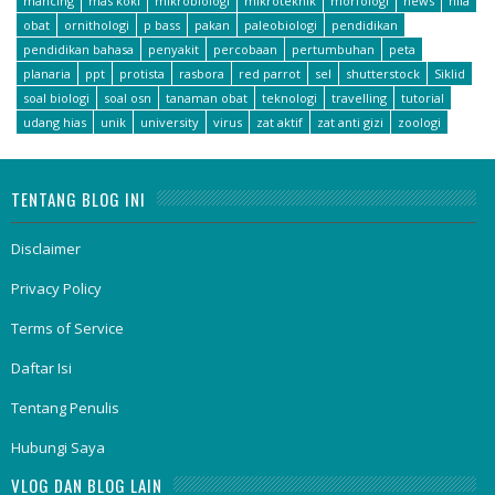
mancing
mas koki
mikrobiologi
mikroteknik
morfologi
news
nila
obat
ornithologi
p bass
pakan
paleobiologi
pendidikan
pendidikan bahasa
penyakit
percobaan
pertumbuhan
peta
planaria
ppt
protista
rasbora
red parrot
sel
shutterstock
Siklid
soal biologi
soal osn
tanaman obat
teknologi
travelling
tutorial
udang hias
unik
university
virus
zat aktif
zat anti gizi
zoologi
TENTANG BLOG INI
Disclaimer
Privacy Policy
Terms of Service
Daftar Isi
Tentang Penulis
Hubungi Saya
VLOG DAN BLOG LAIN