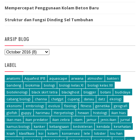
Mempercepat Penggunaan Kolam Beton Baru
Struktur dan Fungsi Dinding Sel Tumbuhan
ARSIP BLOG
LABEL
anatomi
Aquafest IPB
aquascape
arwana
atmosfer
bakteri
bandeng
biokimia
biologi
biologi kelas XI
biologi kelas XII
bioteknologi
black skirt tetra
blackghost
blogger
botani
budidaya
cabang biologi
channa
chatgpt
cupang
danau
datz
ekologi
ekonomi
embriologi
evolusi
fisiologi
fitness
genetika
geografi
glofish
guppy
harimau
Herpetologi
hewan
histologi
ikan hias
ikan mas
ikan predator
ikan zebra
islam
jamur
jenis ikan
jurnal
kamus biologi
kanker
kebangsaan
kedokteran
kendala
kesehatan
kisah
klasifikasi
koi
kolam
konservasi
lele
lobster
lou han