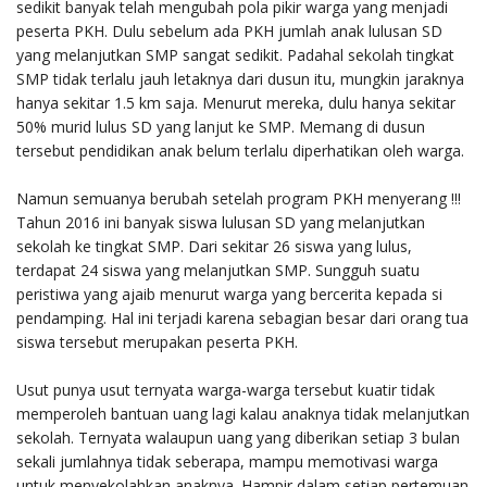
sedikit banyak telah mengubah pola pikir warga yang menjadi
peserta PKH. Dulu sebelum ada PKH jumlah anak lulusan SD
yang melanjutkan SMP sangat sedikit. Padahal sekolah tingkat
SMP tidak terlalu jauh letaknya dari dusun itu, mungkin jaraknya
hanya sekitar 1.5 km saja. Menurut mereka, dulu hanya sekitar
50% murid lulus SD yang lanjut ke SMP. Memang di dusun
tersebut pendidikan anak belum terlalu diperhatikan oleh warga.
Namun semuanya berubah setelah program PKH menyerang !!!
Tahun 2016 ini banyak siswa lulusan SD yang melanjutkan
sekolah ke tingkat SMP. Dari sekitar 26 siswa yang lulus,
terdapat 24 siswa yang melanjutkan SMP. Sungguh suatu
peristiwa yang ajaib menurut warga yang bercerita kepada si
pendamping. Hal ini terjadi karena sebagian besar dari orang tua
siswa tersebut merupakan peserta PKH.
Usut punya usut ternyata warga-warga tersebut kuatir tidak
memperoleh bantuan uang lagi kalau anaknya tidak melanjutkan
sekolah. Ternyata walaupun uang yang diberikan setiap 3 bulan
sekali jumlahnya tidak seberapa, mampu memotivasi warga
untuk menyekolahkan anaknya. Hampir dalam setiap pertemuan