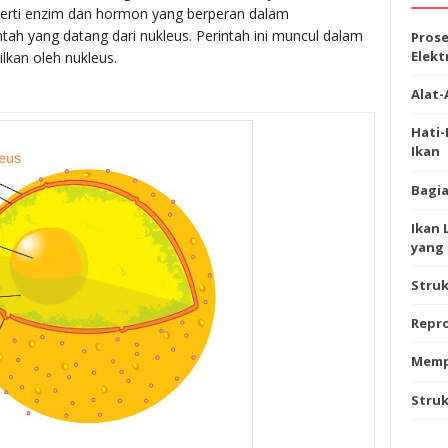
seperti enzim dan hormon yang berperan dalam
tah yang datang dari nukleus. Perintah ini muncul dalam
Prose
Elekt
kan oleh nukleus.
Alat-
Hati
Ikan
Bagia
Ikan 
yang 
Stru
Repro
Memp
Struk