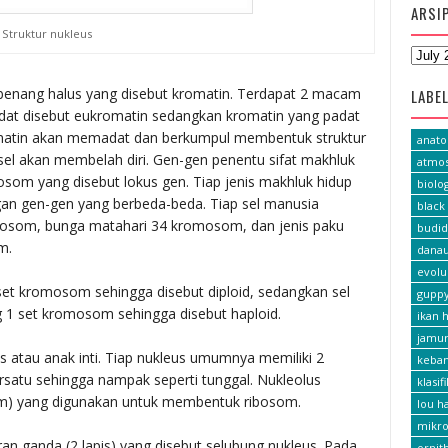
ARSI
Struktur nukleus
benang halus yang disebut kromatin. Terdapat 2 macam
LABE
dat disebut eukromatin sedangkan kromatin yang padat
omatin akan memadat dan berkumpul membentuk struktur
anat
sel akan membelah diri. Gen-gen penentu sifat makhluk
atmos
osom yang disebut lokus gen. Tiap jenis makhluk hidup
biolog
an gen-gen yang berbeda-beda. Tiap sel manusia
black 
som, bunga matahari 34 kromosom, dan jenis paku
budid
m.
dana
evolu
set kromosom sehingga disebut diploid, sedangkan sel
gupp
1 set kromosom sehingga disebut haploid.
ikan h
jamu
s atau anak inti. Tiap nukleus umumnya memiliki 2
keba
ersatu sehingga nampak seperti tunggal. Nukleolus
klasif
om) yang digunakan untuk membentuk ribosom.
lou h
mikro
an ganda (2 lapis) yang disebut selubung nukleus. Pada
ornit