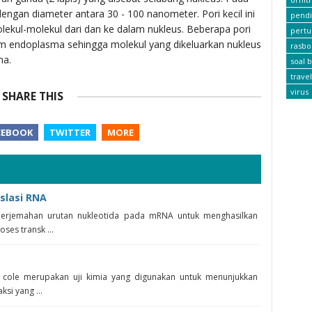
dengan diameter antara 30 - 100 nanometer. Pori kecil ini
pendi
lekul-molekul dari dan ke dalam nukleus. Beberapa pori
pert
m endoplasma sehingga molekul yang dikeluarkan nukleus
rasbo
ma.
soal b
travel
virus
SHARE THIS
CEBOOK
TWITTER
MORE
slasi RNA
nerjemahan urutan nukleotida pada mRNA untuk menghasilkan
ses transk ...
s cole merupakan uji kimia yang digunakan untuk menunjukkan
si yang ...