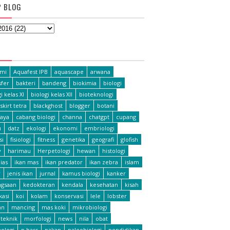
P BLOG
L
omi
Aquafest IPB
aquascape
arwana
fer
bakteri
bandeng
biokimia
biologi
i kelas XI
biologi kelas XII
bioteknologi
skirt tetra
blackghost
blogger
botani
aya
cabang biologi
channa
chatgpt
cupang
u
datz
ekologi
ekonomi
embriologi
si
fisiologi
fitness
genetika
geografi
glofish
y
harimau
Herpetologi
hewan
histologi
ias
ikan mas
ikan predator
ikan zebra
islam
r
jenis ikan
jurnal
kamus biologi
kanker
ngsaan
kedokteran
kendala
kesehatan
kisah
ikasi
koi
kolam
konservasi
lele
lobster
an
mancing
mas koki
mikrobiologi
teknik
morfologi
news
nila
obat
hologi
p bass
pakan
paleobiologi
pendidikan