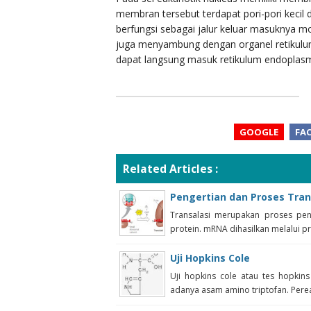
membran tersebut terdapat pori-pori kecil 
berfungsi sebagai jalur keluar masuknya mo
juga menyambung dengan organel retikulu
dapat langsung masuk retikulum endoplas
GOOGLE
FA
Related Articles :
Pengertian dan Proses Tran
Transalasi merupakan proses pe
protein. mRNA dihasilkan melalui pro
Uji Hopkins Cole
Uji hopkins cole atau tes hopkin
adanya asam amino triptofan. Pereak