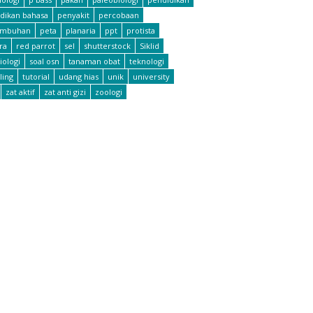
dikan bahasa
penyakit
percobaan
umbuhan
peta
planaria
ppt
protista
ra
red parrot
sel
shutterstock
Siklid
iologi
soal osn
tanaman obat
teknologi
ling
tutorial
udang hias
unik
university
zat aktif
zat anti gizi
zoologi