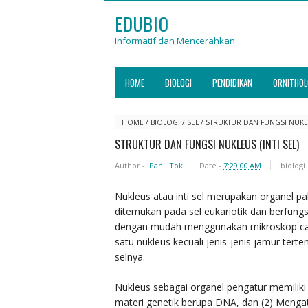
EDUBIO
Informatif dan Mencerahkan
HOME
BIOLOGI
PENDIDIKAN
ORNITHOL
HOME
/
BIOLOGI
/
SEL
/
STRUKTUR DAN FUNGSI NUKLEU
STRUKTUR DAN FUNGSI NUKLEUS (INTI SEL)
Author -
Panji Tok
Date -
7:29:00 AM
biologi
Nukleus atau inti sel merupakan organel pa
ditemukan pada sel eukariotik dan berfungsi
dengan mudah menggunakan mikroskop caha
satu nukleus kecuali jenis-jenis jamur tert
selnya.
Nukleus sebagai organel pengatur memiliki
materi genetik berupa DNA, dan (2) Mengat