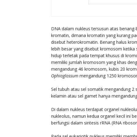
DNA dalam nukleus tersusun atas benang-
kromatin, dimana kromatin yang kurang pa
disebut heterokromatin. Benang halus kr
lebih besar yang disebut kromosom ketika 
hidup terletak pada tempat khusus di krom
memiliki jumlah kromosom yang khas deng
mengandung 46 kromosom, kubis 20 kromo
Ophioglossum
mengandung 1250 kromoso
Sel tubuh atau sel somatik mengandung 2 
kelamin atau sel gamet hanya mengandung 
Di dalam nukleus terdapat organel nukleolu
nukleolus, namun kedua organel kecil ini b
berfungsi dalam sintesis rRNA (RNA ribos
Pada sel eukariotik nukleus memiliki membr