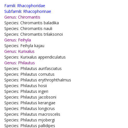
Famili:
Rhacophoridae
Subfamili:
Rhacophorinae
Genus:
Chiromantis
Species:
Chiromantis baladika
Species:
Chiromantis nauli
Species:
Chiromantis trilaksonoi
Genus:
Feihyla
Species:
Feihyla kajau
Genus:
Kurixalus
Species:
Kurixalus appendiculatus
Genus:
Philautus
Species:
Philautus aurifasciatus
Species:
Philautus cornutus
Species:
Philautus erythrophthalmus
Species:
Philautus hosii
Species:
Philautus ingeri
Species:
Philautus jacobsoni
Species:
Philautus kerangae
Species:
Philautus longicrus
Species:
Philautus macroscelis
Species:
Philautus mjobergi
Species:
Philautus pallidipes