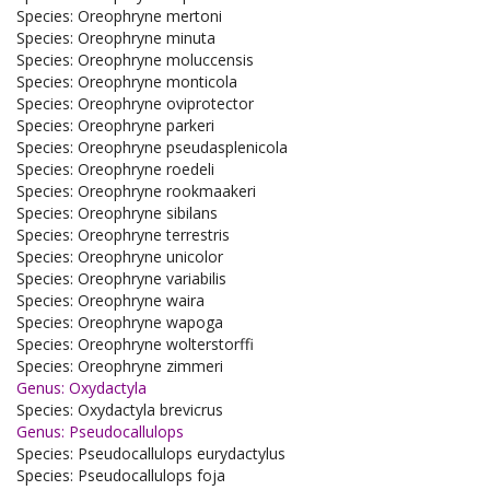
Species:
Oreophryne mertoni
Species:
Oreophryne minuta
Species:
Oreophryne moluccensis
Species:
Oreophryne monticola
Species:
Oreophryne oviprotector
Species:
Oreophryne parkeri
Species:
Oreophryne pseudasplenicola
Species:
Oreophryne roedeli
Species:
Oreophryne rookmaakeri
Species:
Oreophryne sibilans
Species:
Oreophryne terrestris
Species:
Oreophryne unicolor
Species:
Oreophryne variabilis
Species:
Oreophryne waira
Species:
Oreophryne wapoga
Species:
Oreophryne wolterstorffi
Species:
Oreophryne zimmeri
Genus:
Oxydactyla
Species:
Oxydactyla brevicrus
Genus:
Pseudocallulops
Species:
Pseudocallulops eurydactylus
Species:
Pseudocallulops foja