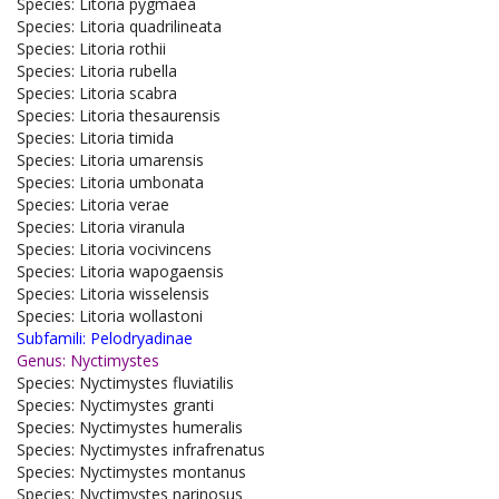
Species:
Litoria pygmaea
Species:
Litoria quadrilineata
Species:
Litoria rothii
Species:
Litoria rubella
Species:
Litoria scabra
Species:
Litoria thesaurensis
Species:
Litoria timida
Species:
Litoria umarensis
Species:
Litoria umbonata
Species:
Litoria verae
Species:
Litoria viranula
Species:
Litoria vocivincens
Species:
Litoria wapogaensis
Species:
Litoria wisselensis
Species:
Litoria wollastoni
Subfamili:
Pelodryadinae
Genus:
Nyctimystes
Species:
Nyctimystes fluviatilis
Species:
Nyctimystes granti
Species:
Nyctimystes humeralis
Species:
Nyctimystes infrafrenatus
Species:
Nyctimystes montanus
Species:
Nyctimystes narinosus