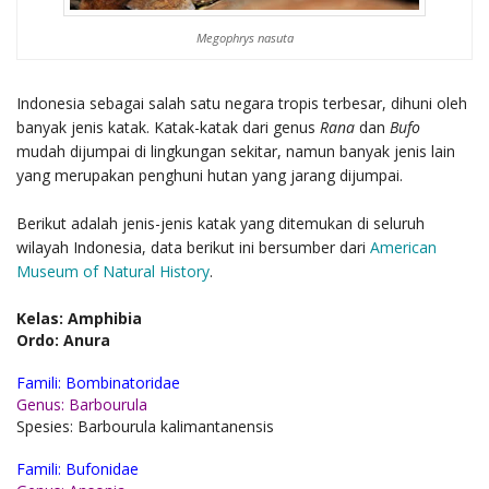
Megophrys nasuta
Indonesia sebagai salah satu negara tropis terbesar, dihuni oleh
banyak jenis katak. Katak-katak dari genus
Rana
dan
Bufo
mudah dijumpai di lingkungan sekitar, namun banyak jenis lain
yang merupakan penghuni hutan yang jarang dijumpai.
Berikut adalah jenis-jenis katak yang ditemukan di seluruh
wilayah Indonesia, data berikut ini bersumber dari
American
Museum of Natural History
.
Kelas:
Amphibia
Ordo:
Anura
Famili:
Bombinatoridae
Genus:
Barbourula
Spesies:
Barbourula kalimantanensis
Famili:
Bufonidae