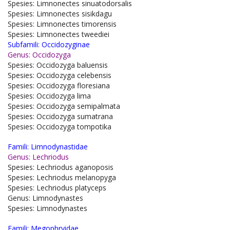
Spesies:
Limnonectes sinuatodorsalis
Spesies:
Limnonectes sisikdagu
Spesies:
Limnonectes timorensis
Spesies:
Limnonectes tweediei
Subfamili:
Occidozyginae
Genus:
Occidozyga
Spesies:
Occidozyga baluensis
Spesies:
Occidozyga celebensis
Spesies:
Occidozyga floresiana
Spesies:
Occidozyga lima
Spesies:
Occidozyga semipalmata
Spesies:
Occidozyga sumatrana
Spesies:
Occidozyga tompotika
Famili:
Limnodynastidae
Genus:
Lechriodus
Spesies:
Lechriodus aganoposis
Spesies:
Lechriodus melanopyga
Spesies:
Lechriodus platyceps
Genus:
Limnodynastes
Spesies:
Limnodynastes
Famili:
Megophryidae