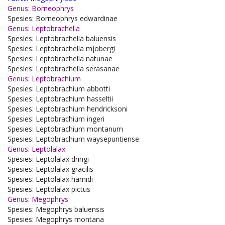
Genus:
Borneophrys
Spesies:
Borneophrys edwardinae
Genus:
Leptobrachella
Spesies:
Leptobrachella baluensis
Spesies:
Leptobrachella mjobergi
Spesies:
Leptobrachella natunae
Spesies:
Leptobrachella serasanae
Genus:
Leptobrachium
Spesies:
Leptobrachium abbotti
Spesies:
Leptobrachium hasseltii
Spesies:
Leptobrachium hendricksoni
Spesies:
Leptobrachium ingeri
Spesies:
Leptobrachium montanum
Spesies:
Leptobrachium waysepuntiense
Genus:
Leptolalax
Spesies:
Leptolalax dringi
Spesies:
Leptolalax gracilis
Spesies:
Leptolalax hamidi
Spesies:
Leptolalax pictus
Genus:
Megophrys
Spesies:
Megophrys baluensis
Spesies:
Megophrys montana