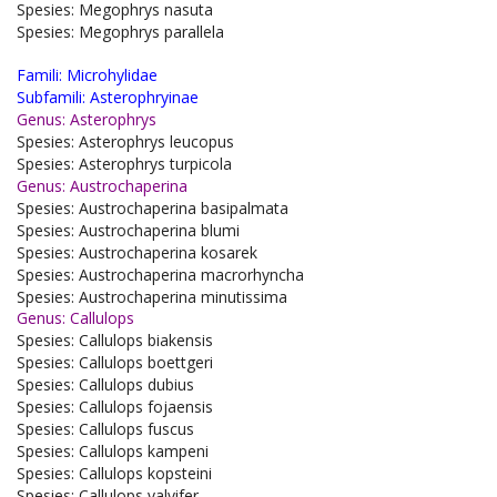
Spesies:
Megophrys nasuta
Spesies:
Megophrys parallela
Famili:
Microhylidae
Subfamili:
Asterophryinae
Genus:
Asterophrys
Spesies:
Asterophrys leucopus
Spesies:
Asterophrys turpicola
Genus:
Austrochaperina
Spesies:
Austrochaperina basipalmata
Spesies:
Austrochaperina blumi
Spesies:
Austrochaperina kosarek
Spesies:
Austrochaperina macrorhyncha
Spesies:
Austrochaperina minutissima
Genus:
Callulops
Spesies:
Callulops biakensis
Spesies:
Callulops boettgeri
Spesies:
Callulops dubius
Spesies:
Callulops fojaensis
Spesies:
Callulops fuscus
Spesies:
Callulops kampeni
Spesies:
Callulops kopsteini
Spesies:
Callulops valvifer