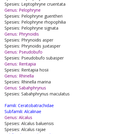
Spesies:
Leptophryne cruentata
Genus:
Pelophryne
Spesies:
Pelophryne guentheri
Spesies:
Pelophryne rhopophilia
Spesies:
Pelophryne signata
Genus:
Phrynoidis
Spesies:
Phrynoidis asper
Spesies:
Phrynoidis juxtasper
Genus:
Pseudobufo
Spesies:
Pseudobufo subasper
Genus:
Rentapia
Spesies:
Rentapia hosii
Genus:
Rhinella
Spesies:
Rhinella marina
Genus:
Sabahphrynus
Spesies:
Sabahphrynus maculatus
Famili:
Ceratobatrachidae
Subfamili:
Alcalinae
Genus:
Alcalus
Spesies:
Alcalus baluensis
Spesies:
Alcalus rajae