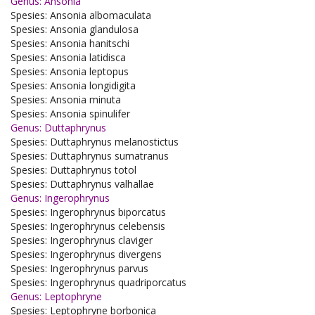
Genus:
Ansonia
Spesies:
Ansonia albomaculata
Spesies:
Ansonia glandulosa
Spesies:
Ansonia hanitschi
Spesies:
Ansonia latidisca
Spesies:
Ansonia leptopus
Spesies:
Ansonia longidigita
Spesies:
Ansonia minuta
Spesies:
Ansonia spinulifer
Genus:
Duttaphrynus
Spesies:
Duttaphrynus melanostictus
Spesies:
Duttaphrynus sumatranus
Spesies:
Duttaphrynus totol
Spesies:
Duttaphrynus valhallae
Genus:
Ingerophrynus
Spesies:
Ingerophrynus biporcatus
Spesies:
Ingerophrynus celebensis
Spesies:
Ingerophrynus claviger
Spesies:
Ingerophrynus divergens
Spesies:
Ingerophrynus parvus
Spesies:
Ingerophrynus quadriporcatus
Genus:
Leptophryne
Spesies:
Leptophryne borbonica