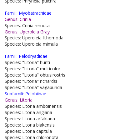
Species:
Phrynella pulchra
Famili:
Myobatrachidae
Genus:
Crinia
Species:
Crinia remota
Genus:
Uperoleia Gray
Species:
Uperoleia lithomoda
Species:
Uperoleia mimula
Famili:
Pelodryadidae
Species:
"Litoria" hunti
Species:
"Litoria" multicolor
Species:
"Litoria" obtusirostris
Species:
"Litoria" richardsi
Species:
"Litoria" vagabunda
Subfamili:
Pelobiinae
Genus:
Litoria
Species:
Litoria amboinensis
Species:
Litoria angiana
Species:
Litoria arfakiana
Species:
Litoria biakensis
Species:
Litoria capitula
Species:
Litoria chloronota