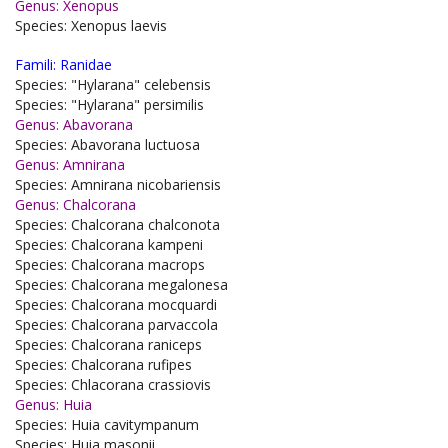
Genus:
Xenopus
Species:
Xenopus laevis
Famili:
Ranidae
Species:
"Hylarana" celebensis
Species:
"Hylarana" persimilis
Genus:
Abavorana
Species:
Abavorana luctuosa
Genus:
Amnirana
Species:
Amnirana nicobariensis
Genus:
Chalcorana
Species:
Chalcorana chalconota
Species:
Chalcorana kampeni
Species:
Chalcorana macrops
Species:
Chalcorana megalonesa
Species:
Chalcorana mocquardi
Species:
Chalcorana parvaccola
Species:
Chalcorana raniceps
Species:
Chalcorana rufipes
Species:
Chlacorana crassiovis
Genus:
Huia
Species:
Huia cavitympanum
Species:
Huia masonii