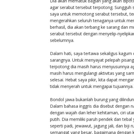
Dia akan mematuk bagian yang akan dipot
agar serabut tersebut terpotong. Sungguh s
saya untuk memotong serabut tersebut, ter
mengerahkan seluruh tenaganya untuk mem
berhasil, dia akan terbang ke sarang dan 
serabut tersebut dengan menyelip-nyelipkan
sebelumnya.
Dalam hati, saya tertawa sekaligus kagum
sarangnya. Untuk menyayat pelepah pisang 
terpotong dia masih harus menyusunnya aga
masih harus mengulangi aktivitas yang sam
selesai. Hebat saya pikir, kita dapat mengam
tidak menyerah untuk mengapai tujuannya.
Bondol jawa bukanlah burung yang dilindun
Dalam bahasa inggris dia disebut dengan n
dengan wajah dan leher kehitaman, ciri ut
putih. Dia memiliki paruh pendek dan tebal 
seperti padi, jewawut, jagung jali, dan biji
semangat yang besar, bagaimana dengan k