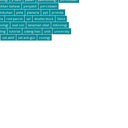
dikan bahasa
penyakit
percobaan
umbuhan
peta
planaria
ppt
protista
ra
red parrot
sel
shutterstock
Siklid
iologi
soal osn
tanaman obat
teknologi
ling
tutorial
udang hias
unik
university
zat aktif
zat anti gizi
zoologi