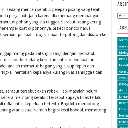
ARSI
l ini sedang mencari serabut pelepah pisang yang telah
dak perlu pergi jauh-jauh karena dia memang membangun
rabut di pohon yang dia tinggali. Serabut pisang kering
LABE
menempel kuat di pohonnya. Si kecil bondol harus
serabut pelepah ini agar dapat terpotong dan dibawa ke
anat
atmos
biolog
g hinggap miring pada batang pisang dengan mematuk-
black 
uat si bondol kadang kesulitan untuk mendapatkan
budid
bondol adalah mematuk bagian yang cukup rapuh dan
dana
ingkali hentakan kepalanya kurang kuat sehingga tidak
evolu
gupp
ikan h
t, serabut tersebut akan robek. Tapi masalah belum
jamu
 secara melintang serabut tersebut supaya tidak terlalu
keba
ali rafia untuk keperluan tertentu. Bagi kita memotong
klasif
l gunting atau pisau. Namun bagi si kecil bondol, memotong
lou h
mikro
ornit