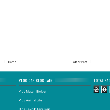
Home
Older Post
VLOG DAN BLOG LAIN
TOTAL PA
2
0
Vlog Materi Biologi
Vlog Animal Life
Blog Teknik Tani Ikan