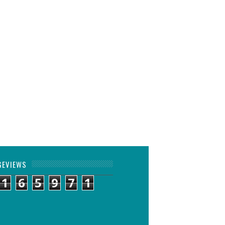
GEVIEWS
1
6
5
9
7
1