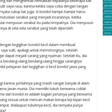
ong dan menghentak-hentakkan kepalanya beberapa kali
pendi
ulit saya rasa, karena ketika saya coba dengan tangan
pert
nyata cukup liat juga. Si bondol hampir-hampir harus
rasbo
utuskan serabut yang menjadi incarannya. Ketika
soal b
mulai menyusun serabut itu pada tempatnya. Dia menyusun
travel
nya di sela-sela serabut yang telah diperoleh
virus
 dengan kegigihan bondol kecil dalam membuat
saja sulit, apalagi untuk memotongnya, setelah
r dapat mejadi sarang yang nyaman. Setelah itu, dia
a berulang-ulang berulang-ulang hingga sarangnya
bil pelajaran dari kegigihan si kecil bondol jawa yang
gi karena jumlahnya yang masih sangat banyak di alam.
ama Javan munia. Dia memiliki tubuh berwarna coklat
ama dari bondol ini adalah bagian perutnya yang berwarna
yang sesuai untuk mencari makan berupa biji-bijian kecil
 rumput. Walaupun tubuhnya kecil, dia ternyata punya
ita?