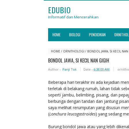
EDUBIO
Informatif dan Mencerahkan
HOME
BIOLOGI
PENDIDIKAN
ORNITHOL
HOME
/
ORNITHOLOGI
/
BONDOL JAWA, SI KECIL NAN
BONDOL JAWA, SI KECIL NAN GIGIH
Author -
Panji Tok
Date -
6:38:00 AM
ornitho
Beberapa hari terakhir ini ada kejadian me
terletak di belakang rumah, lahan tidak s
seperti jambu, belimbing, pisang, dan pe
berbunga dengan tandan dan jantung pisang
saya melihat rerumputan yang disusun me
(
Lonchura leucogastroides
) yang sedang me
Burung bondol jawa atau yang lebih dikenal