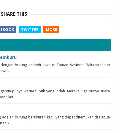
SHARE THIS
CEBOOK
TWITTER
MORE
 Pemburu
a dengan burung serindit jawa di Taman Nasional Baluran tahun
aya ...
ngantin punya warna tubuh yang indah. Mereka juga punya suara
na ket ...
) adalah burung berukuran kecil yang dapat ditemukan di Papua
an k ...