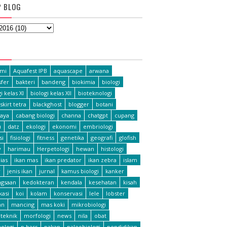
P BLOG
L
omi
Aquafest IPB
aquascape
arwana
fer
bakteri
bandeng
biokimia
biologi
i kelas XI
biologi kelas XII
bioteknologi
skirt tetra
blackghost
blogger
botani
aya
cabang biologi
channa
chatgpt
cupang
u
datz
ekologi
ekonomi
embriologi
si
fisiologi
fitness
genetika
geografi
glofish
y
harimau
Herpetologi
hewan
histologi
ias
ikan mas
ikan predator
ikan zebra
islam
r
jenis ikan
jurnal
kamus biologi
kanker
ngsaan
kedokteran
kendala
kesehatan
kisah
ikasi
koi
kolam
konservasi
lele
lobster
an
mancing
mas koki
mikrobiologi
teknik
morfologi
news
nila
obat
hologi
p bass
pakan
paleobiologi
pendidikan