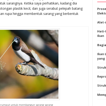
tuk sarangnya. Ketika saya perhatikan, kadang dia
ngan plastik kecil, dan juga serabut pelepah batang
Prose
Elekt
kian rupa hingga membentuk sarang yang berbentuk
Alat-
Hati
Ikan
Bagia
Ikan 
yang 
Stru
Repro
Struk
Memp
rumput untuk membangun sarang sarang