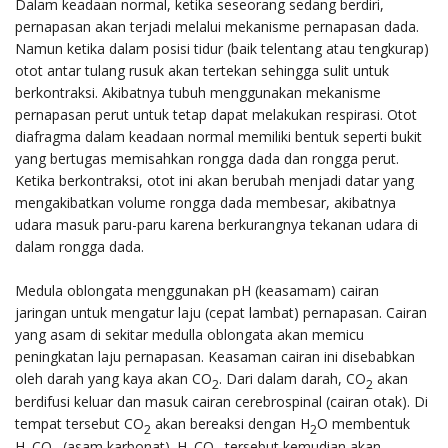
Dalam keadaan normal, ketika seseorang sedang berdiri,
pernapasan akan terjadi melalui mekanisme pernapasan dada.
Namun ketika dalam posisi tidur (baik telentang atau tengkurap)
otot antar tulang rusuk akan tertekan sehingga sulit untuk
berkontraksi. Akibatnya tubuh menggunakan mekanisme
pernapasan perut untuk tetap dapat melakukan respirasi. Otot
diafragma dalam keadaan normal memiliki bentuk seperti bukit
yang bertugas memisahkan rongga dada dan rongga perut.
Ketika berkontraksi, otot ini akan berubah menjadi datar yang
mengakibatkan volume rongga dada membesar, akibatnya
udara masuk paru-paru karena berkurangnya tekanan udara di
dalam rongga dada.
Medula oblongata menggunakan pH (keasamam) cairan
jaringan untuk mengatur laju (cepat lambat) pernapasan. Cairan
yang asam di sekitar medulla oblongata akan memicu
peningkatan laju pernapasan. Keasaman cairan ini disebabkan
oleh darah yang kaya akan CO
. Dari dalam darah, CO
akan
2
2
berdifusi keluar dan masuk cairan cerebrospinal (cairan otak). Di
tempat tersebut CO
akan bereaksi dengan H
O membentuk
2
2
H
CO
(asam karbonat). H
CO
tersebut kemudian akan