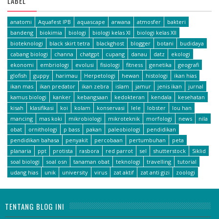
LABEL
anatomi
Aquafest IPB
aquascape
arwana
atmosfer
bakteri
bandeng
biokimia
biologi
biologi kelas XI
biologi kelas XII
bioteknologi
black skirt tetra
blackghost
blogger
botani
budidaya
cabang biologi
channa
chatgpt
cupang
danau
datz
ekologi
ekonomi
embriologi
evolusi
fisiologi
fitness
genetika
geografi
glofish
guppy
harimau
Herpetologi
hewan
histologi
ikan hias
ikan mas
ikan predator
ikan zebra
islam
jamur
jenis ikan
jurnal
kamus biologi
kanker
kebangsaan
kedokteran
kendala
kesehatan
kisah
klasifikasi
koi
kolam
konservasi
lele
lobster
lou han
mancing
mas koki
mikrobiologi
mikroteknik
morfologi
news
nila
obat
ornithologi
p bass
pakan
paleobiologi
pendidikan
pendidikan bahasa
penyakit
percobaan
pertumbuhan
peta
planaria
ppt
protista
rasbora
red parrot
sel
shutterstock
Siklid
soal biologi
soal osn
tanaman obat
teknologi
travelling
tutorial
udang hias
unik
university
virus
zat aktif
zat anti gizi
zoologi
TENTANG BLOG INI