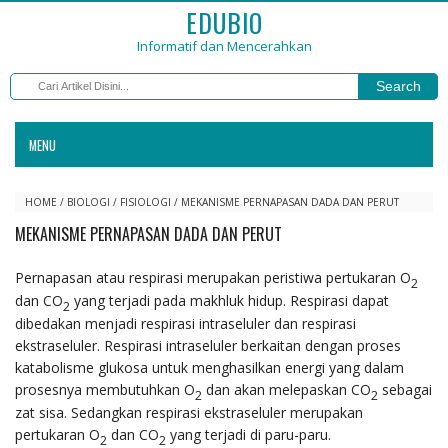
EDUBIO
Informatif dan Mencerahkan
Search
MENU
HOME
/
BIOLOGI
/
FISIOLOGI
/
MEKANISME PERNAPASAN DADA DAN PERUT
MEKANISME PERNAPASAN DADA DAN PERUT
Pernapasan atau respirasi merupakan peristiwa pertukaran O
2
dan CO
yang terjadi pada makhluk hidup. Respirasi dapat
2
dibedakan menjadi respirasi intraseluler dan respirasi
ekstraseluler. Respirasi intraseluler berkaitan dengan proses
katabolisme glukosa untuk menghasilkan energi yang dalam
prosesnya membutuhkan O
dan akan melepaskan CO
sebagai
2
2
zat sisa. Sedangkan respirasi ekstraseluler merupakan
pertukaran O
dan CO
yang terjadi di paru-paru.
2
2