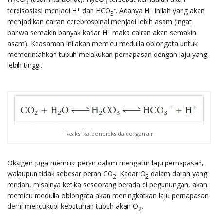
2
3
2
3
+
-
+
terdisosiasi menjadi H
dan HCO
. Adanya H
inilah yang akan
3
menjadikan cairan cerebrospinal menjadi lebih asam (ingat
+
bahwa semakin banyak kadar H
maka cairan akan semakin
asam). Keasaman ini akan memicu medulla oblongata untuk
memerintahkan tubuh melakukan pernapasan dengan laju yang
lebih tinggi.
Reaksi karbondioksida dengan air
Oksigen juga memiliki peran dalam mengatur laju pernapasan,
walaupun tidak sebesar peran CO
. Kadar O
dalam darah yang
2
2
rendah, misalnya ketika seseorang berada di pegunungan, akan
memicu medulla oblongata akan meningkatkan laju pernapasan
demi mencukupi kebutuhan tubuh akan O
.
2