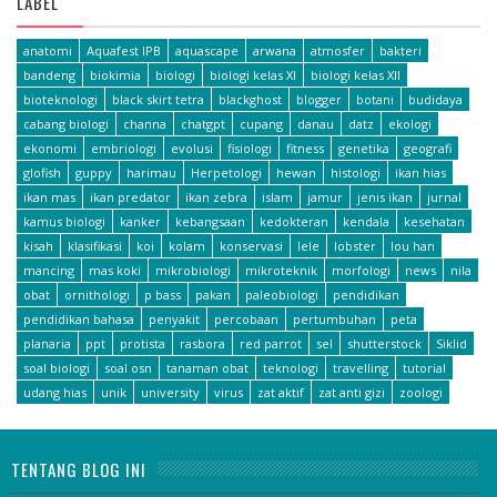
LABEL
anatomi
Aquafest IPB
aquascape
arwana
atmosfer
bakteri
bandeng
biokimia
biologi
biologi kelas XI
biologi kelas XII
bioteknologi
black skirt tetra
blackghost
blogger
botani
budidaya
cabang biologi
channa
chatgpt
cupang
danau
datz
ekologi
ekonomi
embriologi
evolusi
fisiologi
fitness
genetika
geografi
glofish
guppy
harimau
Herpetologi
hewan
histologi
ikan hias
ikan mas
ikan predator
ikan zebra
islam
jamur
jenis ikan
jurnal
kamus biologi
kanker
kebangsaan
kedokteran
kendala
kesehatan
kisah
klasifikasi
koi
kolam
konservasi
lele
lobster
lou han
mancing
mas koki
mikrobiologi
mikroteknik
morfologi
news
nila
obat
ornithologi
p bass
pakan
paleobiologi
pendidikan
pendidikan bahasa
penyakit
percobaan
pertumbuhan
peta
planaria
ppt
protista
rasbora
red parrot
sel
shutterstock
Siklid
soal biologi
soal osn
tanaman obat
teknologi
travelling
tutorial
udang hias
unik
university
virus
zat aktif
zat anti gizi
zoologi
TENTANG BLOG INI