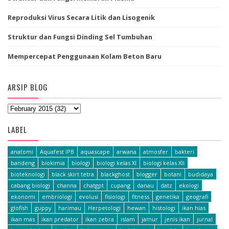
Reproduksi Virus Secara Litik dan Lisogenik
Struktur dan Fungsi Dinding Sel Tumbuhan
Mempercepat Penggunaan Kolam Beton Baru
ARSIP BLOG
LABEL
anatomi
Aquafest IPB
aquascape
arwana
atmosfer
bakteri
bandeng
biokimia
biologi
biologi kelas XI
biologi kelas XII
bioteknologi
black skirt tetra
blackghost
blogger
botani
budidaya
cabang biologi
channa
chatgpt
cupang
danau
datz
ekologi
ekonomi
embriologi
evolusi
fisiologi
fitness
genetika
geografi
glofish
guppy
harimau
Herpetologi
hewan
histologi
ikan hias
ikan mas
ikan predator
ikan zebra
islam
jamur
jenis ikan
jurnal