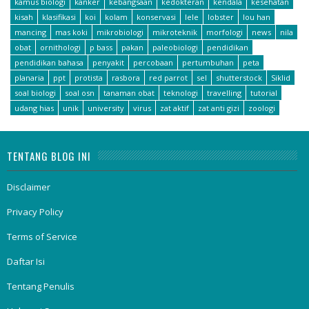
kamus biologi
kanker
kebangsaan
kedokteran
kendala
kesehatan
kisah
klasifikasi
koi
kolam
konservasi
lele
lobster
lou han
mancing
mas koki
mikrobiologi
mikroteknik
morfologi
news
nila
obat
ornithologi
p bass
pakan
paleobiologi
pendidikan
pendidikan bahasa
penyakit
percobaan
pertumbuhan
peta
planaria
ppt
protista
rasbora
red parrot
sel
shutterstock
Siklid
soal biologi
soal osn
tanaman obat
teknologi
travelling
tutorial
udang hias
unik
university
virus
zat aktif
zat anti gizi
zoologi
TENTANG BLOG INI
Disclaimer
Privacy Policy
Terms of Service
Daftar Isi
Tentang Penulis