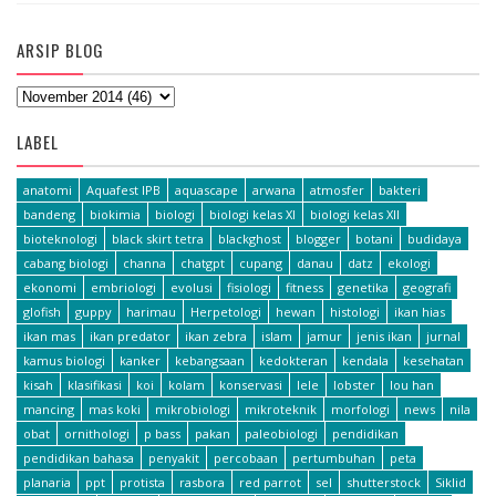
ARSIP BLOG
LABEL
anatomi
Aquafest IPB
aquascape
arwana
atmosfer
bakteri
bandeng
biokimia
biologi
biologi kelas XI
biologi kelas XII
bioteknologi
black skirt tetra
blackghost
blogger
botani
budidaya
cabang biologi
channa
chatgpt
cupang
danau
datz
ekologi
ekonomi
embriologi
evolusi
fisiologi
fitness
genetika
geografi
glofish
guppy
harimau
Herpetologi
hewan
histologi
ikan hias
ikan mas
ikan predator
ikan zebra
islam
jamur
jenis ikan
jurnal
kamus biologi
kanker
kebangsaan
kedokteran
kendala
kesehatan
kisah
klasifikasi
koi
kolam
konservasi
lele
lobster
lou han
mancing
mas koki
mikrobiologi
mikroteknik
morfologi
news
nila
obat
ornithologi
p bass
pakan
paleobiologi
pendidikan
pendidikan bahasa
penyakit
percobaan
pertumbuhan
peta
planaria
ppt
protista
rasbora
red parrot
sel
shutterstock
Siklid