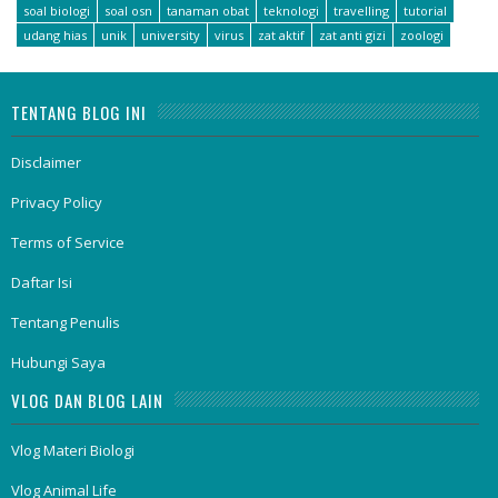
soal biologi
soal osn
tanaman obat
teknologi
travelling
tutorial
udang hias
unik
university
virus
zat aktif
zat anti gizi
zoologi
TENTANG BLOG INI
Disclaimer
Privacy Policy
Terms of Service
Daftar Isi
Tentang Penulis
Hubungi Saya
VLOG DAN BLOG LAIN
Vlog Materi Biologi
Vlog Animal Life