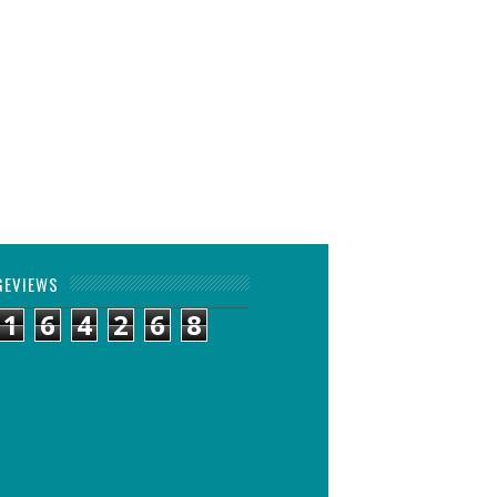
GEVIEWS
1
6
4
2
6
8