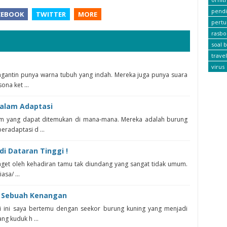
pendi
CEBOOK
TWITTER
MORE
pert
rasbo
soal b
travel
virus
ngantin punya warna tubuh yang indah. Mereka juga punya suara
na ket ...
dalam Adaptasi
m yang dapat ditemukan di mana-mana. Mereka adalah burung
radaptasi d ...
i Dataran Tinggi !
kaget oleh kehadiran tamu tak diundang yang sangat tidak umum.
sa/ ...
 Sebuah Kenangan
i ini saya bertemu dengan seekor burung kuning yang menjadi
g kuduk h ...