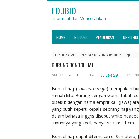
EDUBIO
Informatif dan Mencerahkan
HOME
BIOLOGI
PENDIDIKAN
ORNITHOL
HOME
/
ORNITHOLOGI
/
BURUNG BONDOL HAJI
BURUNG BONDOL HAJI
Author -
Panji Tok
Date -
2:14:00 AM
ornitho
Bondol haji (
Lonchura maja
) merupakan bur
rumah kita. Burung dengan warna tubuh cokl
disebut dengan nama emprit kaji (jawa) atau
yang putih seperti kepala seorang haji ya
dalam bahasa inggris disebut white-headed 
tubuhnya yang kecil, hanya sekitar 11 cm.
Bondol haji dapat ditemukan di Sumatera, 