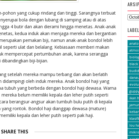
ARSI
-pohon yang cukup rindang dan tinggi. Sarangnya terbuat
nyerupai bola dengan lubang di samping atau di atas
hingga 4 butir dan akan dierami hingga menetas. Anak-anak
LABE
menetas, kedua induk akan menjaga mereka dan bergantian
erupakan pemakan biji, namun anak-anak bondol lebih
anat
il seperti ulat dan belalang. Kebiasaan memberi makan
atmos
uk mempercepat pertumbuhan anak, karena serangga
biolog
 dibandingkan biji-bijian.
black 
budid
ang setelah mereka mampu terbang dan akan berlatih
dana
 didampingi oleh induk mereka. Anak bondol haji yang
evolu
na tubuh yang berbeda dengan bondol haji dewasa. Warna
gupp
 mereka belum memiliki kepala dan leher putih seperti
ikan h
cara berangsur-angsur akan tumbuh bulu putih di kepala
jamu
 yang rontok. Bondol haji dianggap dewasa (mature)
keba
emiliki kepala dan leher putih seperti pak haji.
klasif
lou h
SHARE THIS
mikro
ornit