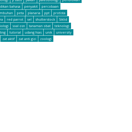
dikan bahasa
penyakit
percobaan
umbuhan
peta
planaria
ppt
protista
ra
red parrot
sel
shutterstock
Siklid
iologi
soal osn
tanaman obat
teknologi
ling
tutorial
udang hias
unik
university
zat aktif
zat anti gizi
zoologi