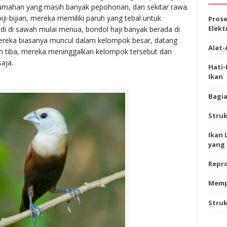
erumahan yang masih banyak pepohonan, dan sekitar rawa.
i-bijian, mereka memiliki paruh yang tebal untuk
Prose
Elekt
adi di sawah mulai menua, bondol haji banyak berada di
reka biasanya muncul dalam kelompok besar, datang
Alat-
n tiba, mereka meninggalkan kelompok tersebut dan
aja.
Hati
Ikan
Bagia
Stru
Ikan 
yang 
Repro
Memp
Struk