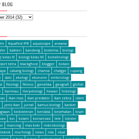
P BLOG
L
omi
Aquafest IPB
aquascape
arwana
fer
bakteri
bandeng
biokimia
biologi
i kelas XI
biologi kelas XII
bioteknologi
skirt tetra
blackghost
blogger
botani
aya
cabang biologi
channa
chatgpt
cupang
u
datz
ekologi
ekonomi
embriologi
si
fisiologi
fitness
genetika
geografi
glofish
y
harimau
Herpetologi
hewan
histologi
ias
ikan mas
ikan predator
ikan zebra
islam
r
jenis ikan
jurnal
kamus biologi
kanker
ngsaan
kedokteran
kendala
kesehatan
kisah
ikasi
koi
kolam
konservasi
lele
lobster
an
mancing
mas koki
mikrobiologi
teknik
morfologi
news
nila
obat
hologi
p bass
pakan
paleobiologi
pendidikan